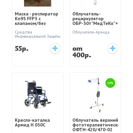
Маска - респиратор
Облучатель-
Kn95 FFP3 с
рециркулятор
клапаном/без
ОБР-30т"МедТеКо"+подст
клапана Россия
Средства
Облучатели-Аренда
Индивидуальной Защиты
55р.
от
400р.
10%
Кресло-каталка
Облучатель верхний
Армед H 030C
фототерапевтический
ОФТН-420/470-02