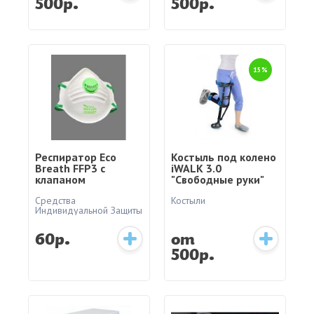
500р.
500р.
15%
Респиратор Eco
Костыль под колено
Breath FFP3 с
iWALK 3.0
клапаном
"Свободные руки"
Средства
Костыли
Индивидуальной Защиты
60р.
от
500р.