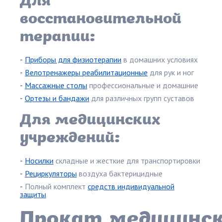
Для
восстановительной
терапии:
-
Приборы для физиотерапии
в домашних условиях
-
Велотренажеры реабилитационные
для рук и ног
-
Массажные столы
профессиональные и домашние
-
Ортезы и бандажи
для различных групп суставов
Для медицинских
учреждений:
-
Носилки
складные и жесткие для транспортировки
-
Рециркуляторы
воздуха бактерицидные
-
Полный комплект
средств индивидуальной
защиты
Прокат медицинск