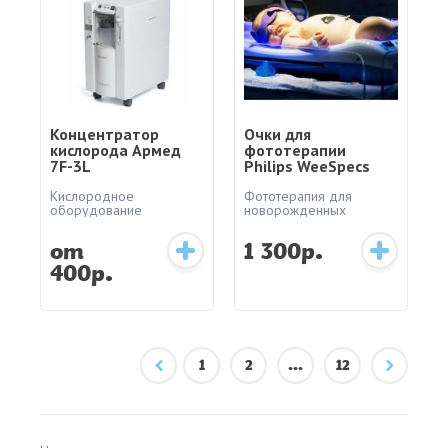
Концентратор
Очки для
кислорода Армед
фототерапии
7F-3L
Philips WeeSpecs
Кислородное
Фототерапия для
оборудование
новорожденных
от
1 300р.
400р.
1
2
...
12