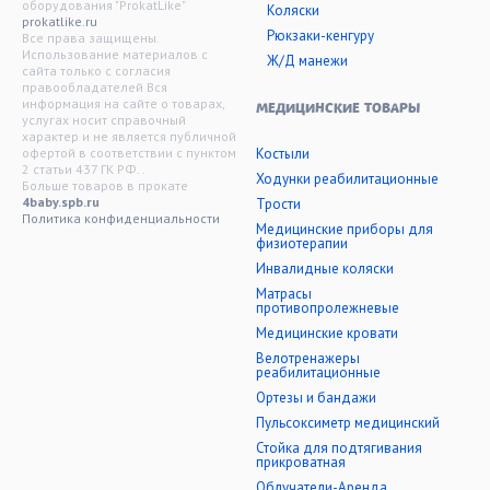
оборудования "ProkatLike"
Коляски
prokatlike.ru
Рюкзаки-кенгуру
Все права защищены.
Использование материалов с
Ж/Д манежи
сайта только с согласия
правообладателей Вся
информация на сайте о товарах,
МЕДИЦИНСКИЕ ТОВАРЫ
услугах носит справочный
характер и не является публичной
офертой в соответствии с пунктом
Костыли
2 статьи 437 ГК РФ. .
Ходунки реабилитационные
Больше товаров в прокате
4baby.spb.ru
Трости
Политика конфиденциальности
Медицинские приборы для
физиотерапии
Инвалидные коляски
Матрасы
противопролежневые
Медицинские кровати
Велотренажеры
реабилитационные
Ортезы и бандажи
Пульсоксиметр медицинский
Стойка для подтягивания
прикроватная
Облучатели-Аренда