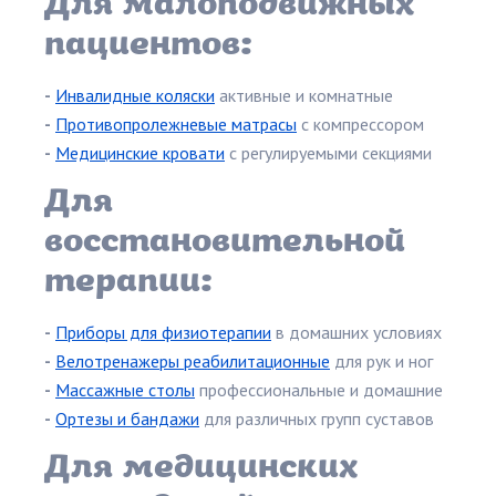
Для малоподвижных
пациентов:
-
Инвалидные коляски
активные и комнатные
-
Противопролежневые матрасы
с компрессором
-
Медицинские кровати
с регулируемыми секциями
Для
восстановительной
терапии:
-
Приборы для физиотерапии
в домашних условиях
-
Велотренажеры реабилитационные
для рук и ног
-
Массажные столы
профессиональные и домашние
-
Ортезы и бандажи
для различных групп суставов
Для медицинских