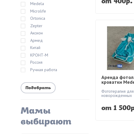
от 400р.
Medela
Microlife
Ortonica
Zepter
Аксион
Армед
Китай
КРОНТ-М
Россия
Ручная работа
Аренда фотол
кроватки Mede
от желтухи
Фототерапия для
новорожденных
от 1 500р
Мамы
выбирают