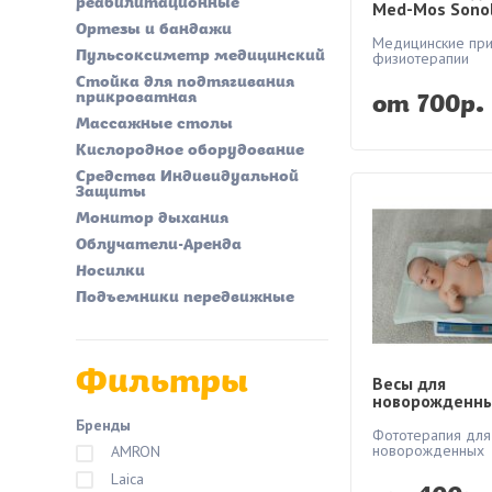
реабилитационные
Med-Mos Sonol
(УЗИ монитор 
Ортезы и бандажи
беременности
Медицинские пр
Пульсоксиметр медицинский
физиотерапии
Стойка для подтягивания
прикроватная
от 700р.
Массажные столы
Кислородное оборудование
Средства Индивидуальной
Защиты
Монитор дыхания
Облучатели-Аренда
Носилки
Подъемники передвижные
Фильтры
Весы для
новорожденны
В1-15 Медици
Бренды
Фототерапия для
новорожденных
AMRON
Laica