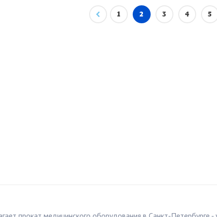
1
2
3
4
5
агает прокат медицинского оборудования в Санкт-Петербурге -