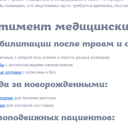
 Мы понимаем, что медтехника часто требуется временно, поэт
.
тимент медицински
билитации после травм и 
чные, с опорой под колено и локоть разных размеров
бы
с антискользящими наконечником
ые ходунки
с колесами и без
да за новорожденными:
ерапии
для лечения желтухи
ия
для контроля состояния
лоподвижных пациентов: