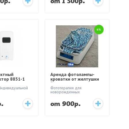
0р.
от 1 500р.
6%
актный
Аренда фотолампы-
тор 8851-1
кроватки от желтушки
“Аксион” ОФТН-03
Индивидуальной
Фототерапия для
новорожденных
р.
от 900р.