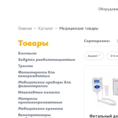
Оборудован
Главная
Каталог
Медицинские товары
Товары
Сортировка:
Костыли
4
Акции!
0-6 
Ходунки реабилитационные
Трости
Фототерапия для
новорожденных
Медицинские приборы для
физиотерапии
Инвалидные коляски
Матрасы
противопролежневые
Медицинские кровати
Велотренажеры
Фетальный до