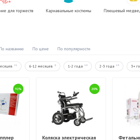
ие для торжеств
Карнавальные костюмы
Плюшевый медвед
По названию
По цене
По популярности
21
9
10
10
месяцев
6-12 месяцев
1-2 года
2-3 года
3+ г
92%
20%
пплер
Коляска электрическая
Фетальн