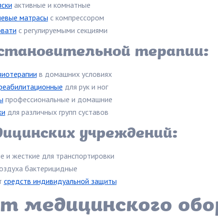
яски
активные и комнатные
евые матрасы
с компрессором
овати
с регулируемыми секциями
сстановительной терапии:
зиотерапии
в домашних условиях
реабилитационные
для рук и ног
ы
профессиональные и домашние
жи
для различных групп суставов
ицинских учреждений:
е и жесткие для транспортировки
оздуха бактерицидные
т
средств индивидуальной защиты
т медицинского обо