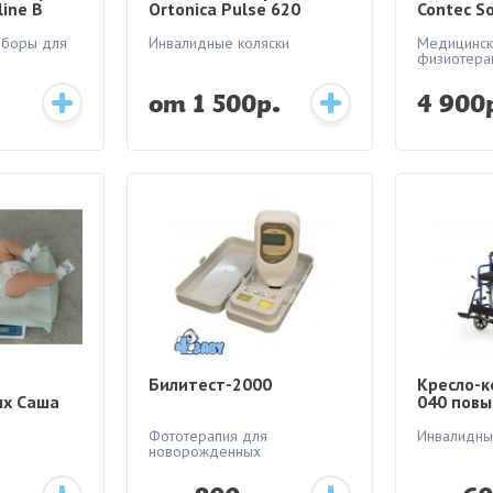
ine B
Ortonica Pulse 620
Contec So
при
)
иборы для
Инвалидные коляски
Медицинск
физиотера
от 1 500р.
4 900
Билитест-2000
Кресло-к
х Саша
040 пов
нские
грузопо
Фототерапия для
Инвалидны
новорожденных