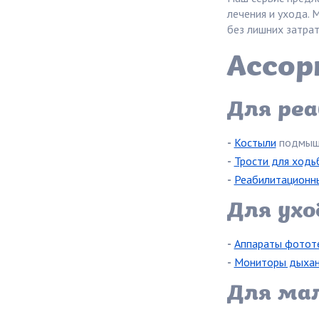
лечения и ухода.
без лишних затрат
Ассор
Для реа
-
Костыли
подмыше
-
Трости для ходь
-
Реабилитационн
Для ухо
-
Аппараты фотот
-
Мониторы дыхан
Для ма