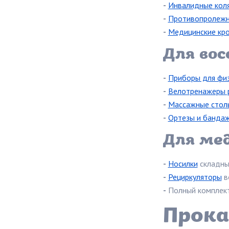
-
Инвалидные кол
-
Противопролежн
-
Медицинские кр
Для во
-
Приборы для фи
-
Велотренажеры 
-
Массажные стол
-
Ортезы и банда
Для мед
-
Носилки
складны
-
Рециркуляторы
в
-
Полный комплек
Прока