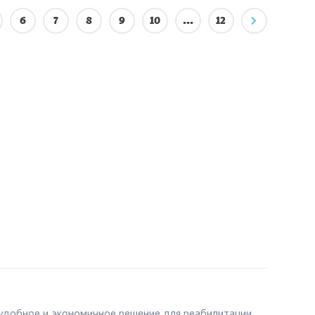
6
7
8
9
10
...
12
 удобное и экономичное решение для реабилитации,