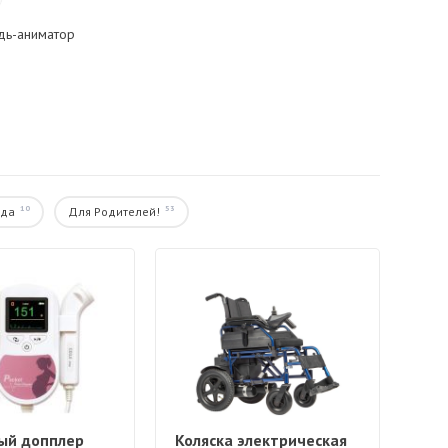
ь-аниматор
10
53
ода
Для Родителей!
ый допплер
Коляска электрическая