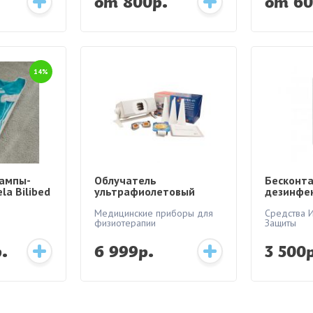
от 800р.
от 60
14%
ампы-
Облучатель
Бесконт
la Bilibed
ультрафиолетовый
дезинфек
кварцевый «Солнышко»
ОУФК-09-01
Медицинские приборы для
Средства 
физиотерапии
Защиты
.
6 999р.
3 500