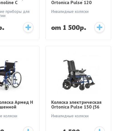
noline C
Ortonica Pulse 120
ие приборы для
Инвалидные коляски
пии
р.
от 1 500р.
оляска Армед H
Коляска электрическая
ышенной
Ortonica Pulse 150 (56
дъемности
см)
е коляски
Инвалидные коляски