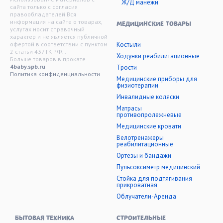
Ж/Д манежи
сайта только с согласия
правообладателей Вся
информация на сайте о товарах,
МЕДИЦИНСКИЕ ТОВАРЫ
услугах носит справочный
характер и не является публичной
офертой в соответствии с пунктом
Костыли
2 статьи 437 ГК РФ. .
Ходунки реабилитационные
Больше товаров в прокате
4baby.spb.ru
Трости
Политика конфиденциальности
Медицинские приборы для
физиотерапии
Инвалидные коляски
Матрасы
противопролежневые
Медицинские кровати
Велотренажеры
реабилитационные
Ортезы и бандажи
Пульсоксиметр медицинский
Стойка для подтягивания
прикроватная
Облучатели-Аренда
БЫТОВАЯ ТЕХНИКА
СТРОИТЕЛЬНЫЕ