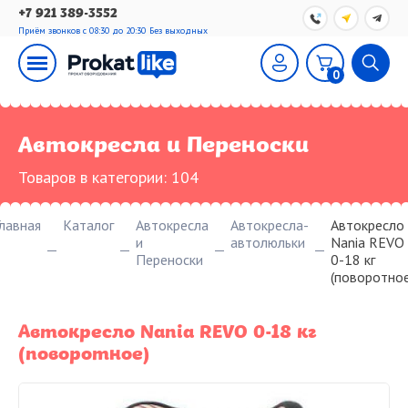
+7 921 389-3552
Приём звонков с 08:30 до 20:30
Без выходных
0
Автокресла и Переноски
Товаров в категории:
104
Главная
Каталог
Автокресла
Автокресла-
Автокресло
и
автолюльки
Nania REVO
Переноски
0-18 кг
(поворотное
Автокресло Nania REVO 0-18 кг
(поворотное)