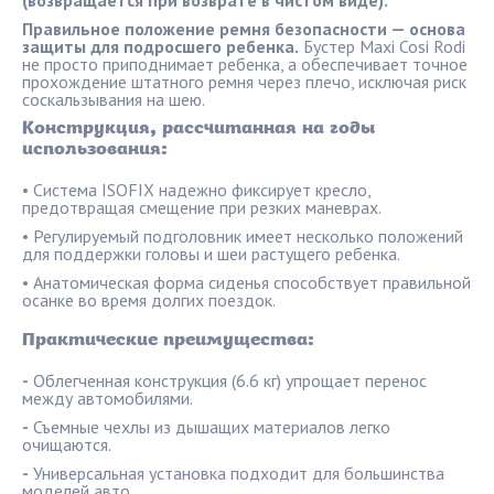
(возвращается при возврате в чистом виде).
Правильное положение ремня безопасности — основа
защиты для подросшего ребенка.
Бустер Maxi Cosi Rodi
не просто приподнимает ребенка, а обеспечивает точное
прохождение штатного ремня через плечо, исключая риск
соскальзывания на шею.
Конструкция, рассчитанная на годы
использования:
• Система ISOFIX надежно фиксирует кресло,
предотвращая смещение при резких маневрах.
• Регулируемый подголовник имеет несколько положений
для поддержки головы и шеи растущего ребенка.
• Анатомическая форма сиденья способствует правильной
осанке во время долгих поездок.
Практические преимущества:
-
Облегченная конструкция (6.6 кг) упрощает перенос
между автомобилями.
-
Съемные чехлы из дышащих материалов легко
очищаются.
-
Универсальная установка подходит для большинства
моделей авто.