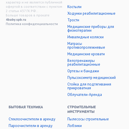
характер и не является публичной
офертой в соответствии с пунктом
Костыли
2 статьи 437 ГК РФ. .
Ходунки реабилитационные
Больше товаров в прокате
4baby.spb.ru
Трости
Политика конфиденциальности
Медицинские приборы для
физиотерапии
Инвалидные коляски
Матрасы
противопролежневые
Медицинские кровати
Велотренажеры
реабилитационные
Ортезы и бандажи
Пульсоксиметр медицинский
Стойка для подтягивания
прикроватная
Облучатели-Аренда
БЫТОВАЯ ТЕХНИКА
СТРОИТЕЛЬНЫЕ
ИНСТРУМЕНТЫ
Стеклоочистители в аренду
Пылесосы строительные
Пароочистители в аренду
Лобзики