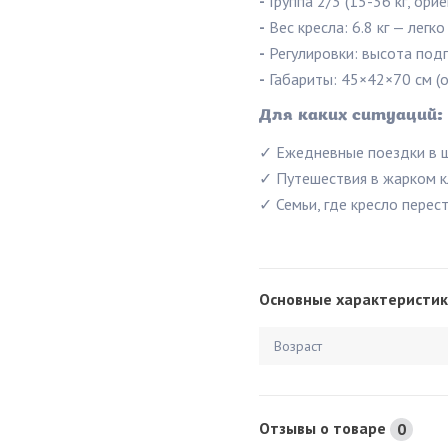
-
Группа 2/3 (15-36 кг, ори
-
Вес кресла: 6.8 кг — лег
-
Регулировки: высота подг
-
Габариты: 45×42×70 см (о
Для каких ситуаций:
✓ Ежедневные поездки в ш
✓ Путешествия в жарком к
✓ Семьи, где кресло пере
Основные характеристик
Возраст
Отзывы о товаре
0