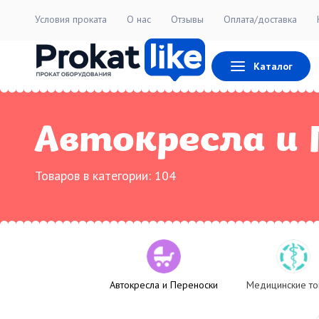
Условия проката
О нас
Отзывы
Оплата/доставка
Каталог
Автокресла и 
Товаров в категории:
104
Автокресла и Переноски
Медицинские т