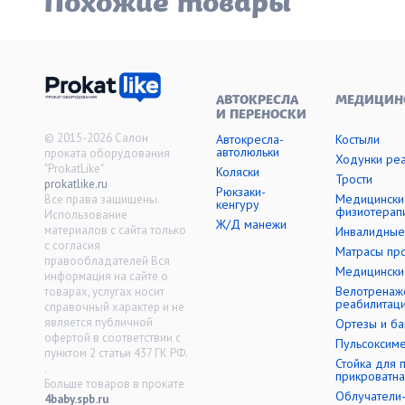
Похожие товары
АВТОКРЕСЛА
МЕДИЦИН
И ПЕРЕНОСКИ
© 2015-2026 Салон
Автокресла-
Костыли
автолюльки
проката оборудования
Ходунки ре
"ProkatLike"
Коляски
Трости
prokatlike.ru
Рюкзаки-
Медицински
Все права защищены.
кенгуру
физиотерап
Использование
Ж/Д манежи
материалов с сайта только
Инвалидные
с согласия
Матрасы пр
правообладателей Вся
Медицински
информация на сайте о
Велотренаж
товарах, услугах носит
реабилитац
справочный характер и не
является публичной
Ортезы и б
офертой в соответствии с
Пульсоксим
пунктом 2 статьи 437 ГК РФ.
Стойка для 
.
прикроватна
Больше товаров в прокате
Облучатели
4baby.spb.ru