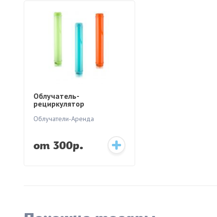
Облучатель-
рециркулятор
медицинский Армед
CH111-115 (пластик
Облучатели-Аренда
корпус) + cтойка
от 300р.