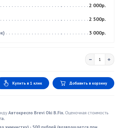
2 000р.
2 500р.
к)
3 000р.
Купить в 1 клик
Добавить в корзину
енду
Автокресло Brevi Oki B.Fix.
Оценочная стоимость
га.
за химчистку) - 500 рублей (возвращается при