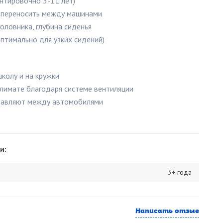
ентировочно 3-11 лет)
ко переносить между машинами
оловника, глубина сиденья
птимально для узких сидений)
колу и на кружки
лимате благодаря системе вентиляции
ставляют между автомобилями
и:
3+ года
Написать отзыв