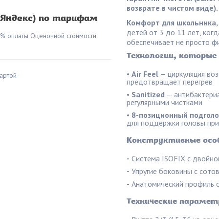
возврате в чистом виде).
(Яндекс) по тарифам
Комфорт для школьника, 
детей от 3 до 11 лет, когд
0% оплаты Оценочной стоимости
обеспечивает не просто фи
Технологии, которые
•
Air Feel
— циркуляция воз
артой
предотвращает перегрев
•
Sanitized
— антибактериа
регулярными чистками
•
8-позиционный подголо
для поддержки головы при
Конструктивные осо
-
Система ISOFIX с двойной
-
Упругие боковины с сотов
-
Анатомический профиль с
Технические парамет