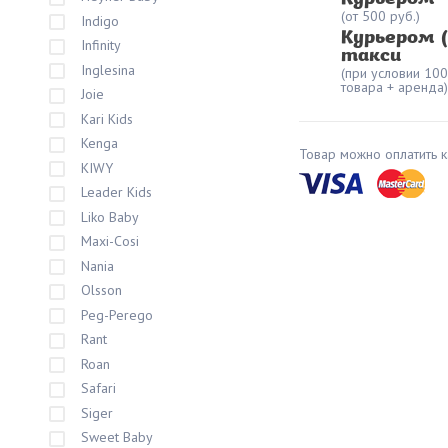
(от 500 руб.)
Indigo
Курьером 
Infinity
такси
Inglesina
(при условии 10
товара + аренда)
Joie
Kari Kids
Kenga
Товар можно оплатить к
KIWY
Leader Kids
Liko Baby
Maxi-Cosi
Nania
Olsson
Peg-Perego
Rant
Roan
Safari
Siger
Sweet Baby