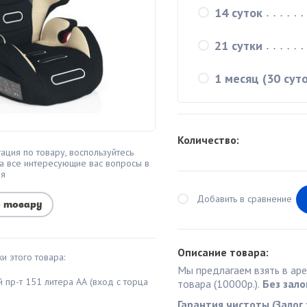
14 суток
21 сутки
1 месяц (30 суто
Количество:
ация по товару, воспользуйтесь
а все интересующие вас вопросы в
мя
Добавить в сравнение
о товару
Описание товара:
и этого товара:
Мы предлагаем взять в ар
й пр-т 151 литера АА (вход с торца
товара (10000р.).
Без зало
Гарантия чистоты (Залог 