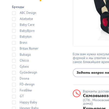
Бренды
ABC Design
Ailebebe
Baby Care
BabyBjorn
Babyton
Brevi
Britax Romer
Если вам нужна консульт
Bubago
формой и мы ответим н
Chicco
самое ближайшее вре
Cybex
Cycledesign
Задать вопрос п
Doona
FD-design
FirstBike
Варианты доставк
Самовывоз
GT
(СПб., Московски
Happy Baby
дома))
Heyner Baby
Курьером