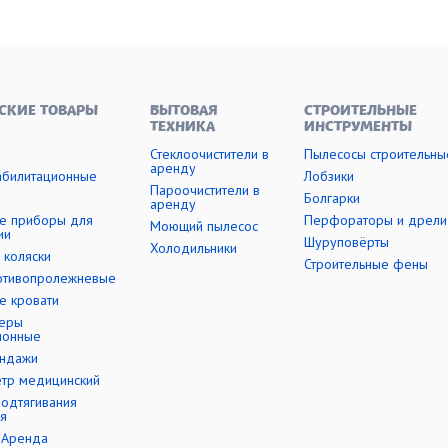
СКИЕ ТОВАРЫ
БЫТОВАЯ
СТРОИТЕЛЬНЫЕ
ТЕХНИКА
ИНСТРУМЕНТЫ
Стеклоочистители в
Пылесосы строительны
аренду
абилитационные
Лобзики
Пароочистители в
Болгарки
аренду
е приборы для
Перфораторы и дрели
Моющий пылесос
ии
Шуруповёрты
Холодильники
 коляски
Строительные фены
отивопролежневые
е кровати
еры
ионные
андажи
етр медицинский
подтягивания
я
-Аренда