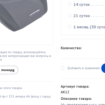
14 суток
21 сутки
1 месяц (30 суто
Количество:
ация по товару, воспользуйтесь
а все интересующие вас вопросы в
мя
Добавить в сравнение
о товару
Артикул товара:
и этого товара:
AK12
й пр-т 151 литера АА (вход с торца
Описание товара:
Мы
предлагаем
взять
нап