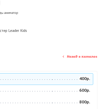
ь-аниматор
стер Leader Kids
Назад в каталог
400р.
600р.
800р.