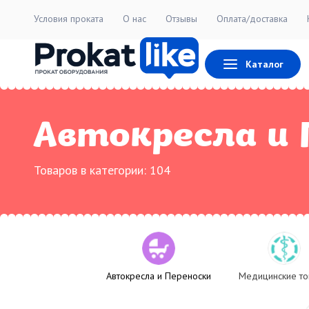
Условия проката
О нас
Отзывы
Оплата/доставка
Каталог
Автокресла и 
Товаров в категории:
104
Автокресла и Переноски
Медицинские т