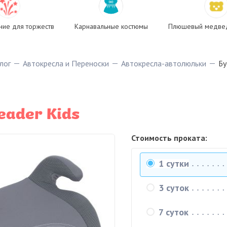
ие для торжеств
Карнавальные костюмы
Плюшевый медвед
лог
Автокресла и Переноски
Автокресла-автолюльки
Бу
eader Kids
Стоимость проката:
1 сутки
3 суток
7 суток