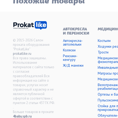
Похожие товары
АВТОКРЕСЛА
МЕДИЦИН
И ПЕРЕНОСКИ
© 2015-2026 Салон
Автокресла-
Костыли
автолюльки
проката оборудования
Ходунки ре
"ProkatLike"
Коляски
Трости
prokatlike.ru
Рюкзаки-
Медицински
Все права защищены.
кенгуру
физиотерап
Использование
Ж/Д манежи
материалов с сайта только
Инвалидные
с согласия
Матрасы пр
правообладателей Вся
Медицински
информация на сайте о
Велотренаж
товарах, услугах носит
реабилитац
справочный характер и не
является публичной
Ортезы и б
офертой в соответствии с
Пульсоксим
пунктом 2 статьи 437 ГК РФ.
Стойка для 
.
прикроватна
Больше товаров в прокате
Облучатели
4baby.spb.ru