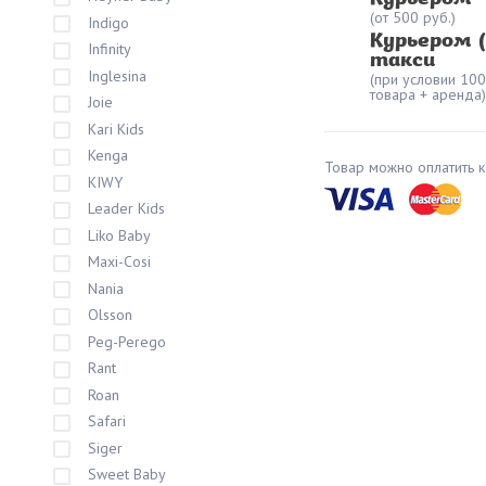
(от 500 руб.)
Indigo
Курьером 
Infinity
такси
Inglesina
(при условии 10
товара + аренда)
Joie
Kari Kids
Kenga
Товар можно оплатить к
KIWY
Leader Kids
Liko Baby
Maxi-Cosi
Nania
Olsson
Peg-Perego
Rant
Roan
Safari
Siger
Sweet Baby