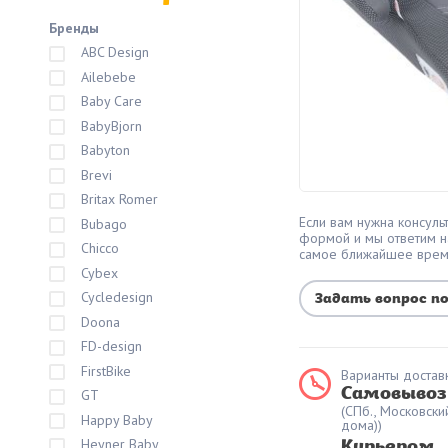
Бренды
ABC Design
Ailebebe
Baby Care
BabyBjorn
Babyton
Brevi
Britax Romer
Если вам нужна консульт
Bubago
формой и мы ответим н
Chicco
самое ближайшее вре
Cybex
Cycledesign
Задать вопрос п
Doona
FD-design
FirstBike
Варианты доставк
Самовывоз
GT
(СПб., Московски
Happy Baby
дома))
Heyner Baby
Курьером