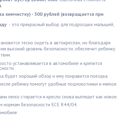
а
.
за химчистку) - 500 рублей (возвращается при 
енду
- это прекрасный выбор для подросших малышей,
новится тесно сидеть в автокреслах, но благодаря
яя высокий уровень безопасности, обеспечит ребенку
твии.
росто устанавливается в автомобиле и крепится
сности.
ка будет хороший обзор и ему понравится поездка.
ресле ребенку помогут удобные подлокотники и мягкое
ани легко стирается и кресло снова выглядит как новое.
м нормам безопасности ECE R44/04.
томобиле