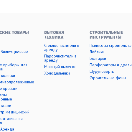
СКИЕ ТОВАРЫ
БЫТОВАЯ
СТРОИТЕЛЬНЫЕ
ТЕХНИКА
ИНСТРУМЕНТЫ
Стеклоочистители в
Пылесосы строительны
аренду
абилитационные
Лобзики
Пароочистители в
Болгарки
аренду
е приборы для
Перфораторы и дрели
Моющий пылесос
ии
Шуруповёрты
Холодильники
 коляски
Строительные фены
отивопролежневые
е кровати
еры
ионные
андажи
етр медицинский
подтягивания
я
-Аренда