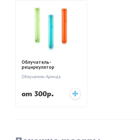
Облучатель-
рециркулятор
медицинский Армед
CH111-115 (пластик
Облучатели-Аренда
корпус) + cтойка
от 300р.