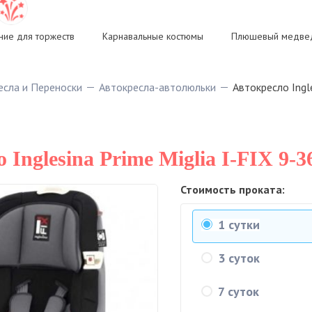
ие для торжеств
Карнавальные костюмы
Плюшевый медвед
есла и Переноски
Автокресла-автолюльки
Автокресло Ingle
 Inglesina Prime Miglia I-FIX 9-3
Стоимость проката:
1 сутки
3 суток
7 суток