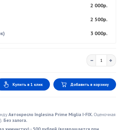
2 000р.
2 500р.
к)
3 000р.
Купить в 1 клик
Добавить в корзину
енду
Автокресло Inglesina Prime Miglia I-FIX.
Оценочная
).
Без залога.
за химчистку) - 500 рублей (возвращается при