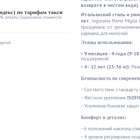
возврате в чистом виде).
ндекс) по тарифам такси
Итальянский стиль и умн
0% оплаты Оценочной стоимости
лет.
Inglesina Prime Miglia
продумана: от эргономичн
кармана для мелочей.
артой
Этапы использования:
•
9 месяцев - 4 года (9-18 
поддержкой.
•
4 - 12 лет (15-36 кг):
Режи
Безопасность по совреме
-
Соответствие стандарту
-
Жёсткое крепление
ISOFI
-
Усиленная боковая защи
Комфорт в деталях:
-
6 положений наклона спин
-
4 уровня регулировки под