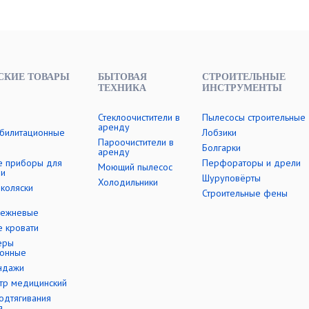
КИЕ ТОВАРЫ
БЫТОВАЯ
СТРОИТЕЛЬНЫЕ
ТЕХНИКА
ИНСТРУМЕНТЫ
Стеклоочистители в
Пылесосы строительные
аренду
билитационные
Лобзики
Пароочистители в
Болгарки
аренду
е приборы для
Перфораторы и дрели
Моющий пылесос
ии
Шуруповёрты
Холодильники
коляски
Строительные фены
лежневые
 кровати
еры
ионные
ндажи
тр медицинский
одтягивания
я