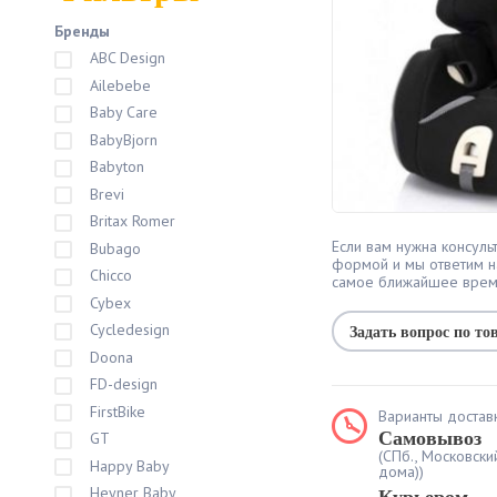
Бренды
ABC Design
Ailebebe
Baby Care
BabyBjorn
Babyton
Brevi
Britax Romer
Если вам нужна консульт
Bubago
формой и мы ответим н
Chicco
самое ближайшее вре
Cybex
Cycledesign
Задать вопрос по то
Doona
FD-design
FirstBike
Варианты доставк
Самовывоз
GT
(СПб., Московски
Happy Baby
дома))
Heyner Baby