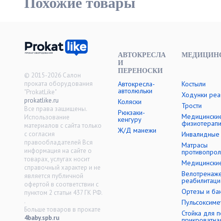
Похожие товары
АВТОКРЕСЛА
МЕДИЦИНС
И
ПЕРЕНОСКИ
© 2015-2026 Салон
проката оборудования
Автокресла-
Костыли
автолюльки
"ProkatLike"
Ходунки реа
prokatlike.ru
Коляски
Трости
Все права защищены.
Рюкзаки-
Медицински
Использование
кенгуру
физиотерап
материалов с сайта только
Ж/Д манежи
с согласия
Инвалидные 
правообладателей Вся
Матрасы
информация на сайте о
противопро
товарах, услугах носит
Медицинские
справочный характер и не
Велотренаж
является публичной
реабилитац
офертой в соответствии с
Ортезы и ба
пунктом 2 статьи 437 ГК РФ.
.
Пульсоксиме
Больше товаров в прокате
Стойка для п
4baby.spb.ru
прикроватна