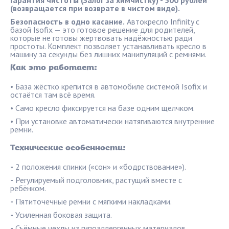
Гарантия чистоты (Залог за химчистку) - 500 рублей
(возвращается при возврате в чистом виде).
Безопасность в одно касание.
Автокресло Infinity с
базой Isofix — это готовое решение для родителей,
которые не готовы жертвовать надёжностью ради
простоты. Комплект позволяет устанавливать кресло в
машину за секунды без лишних манипуляций с ремнями.
Как это работает:
• База жёстко крепится в автомобиле системой Isofix и
остаётся там всё время.
• Само кресло фиксируется на базе одним щелчком.
• При установке автоматически натягиваются внутренние
ремни.
Технические особенности:
-
2 положения спинки («сон» и «бодрствование»).
-
Регулируемый подголовник, растущий вместе с
ребёнком.
-
Пятиточечные ремни с мягкими накладками.
-
Усиленная боковая защита.
-
Съёмные чехлы из гипоаллергенных материалов.