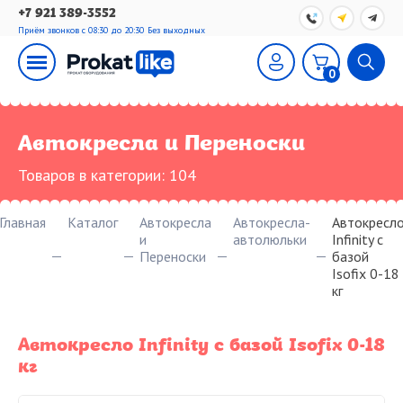
+7 921 389-3552
Приём звонков с 08:30 до 20:30
Без выходных
0
Автокресла и Переноски
Товаров в категории:
104
Главная
Каталог
Автокресла
Автокресла-
Автокресл
и
автолюльки
Infinity с
Переноски
базой
Isofix 0-18
кг
Автокресло Infinity с базой Isofix 0-18
кг