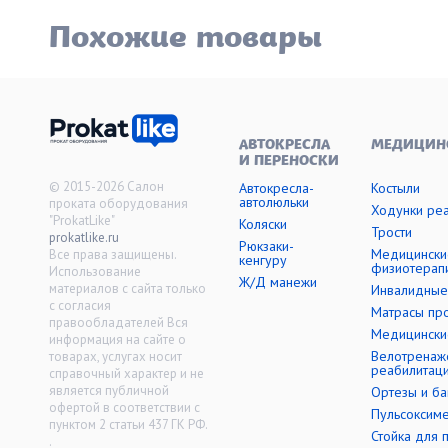
Похожие товары
АВТОКРЕСЛА
МЕДИЦИН
И ПЕРЕНОСКИ
© 2015-2026 Салон
Автокресла-
Костыли
автолюльки
проката оборудования
Ходунки ре
"ProkatLike"
Коляски
Трости
prokatlike.ru
Рюкзаки-
Медицински
Все права защищены.
кенгуру
физиотерап
Использование
Ж/Д манежи
материалов с сайта только
Инвалидные
с согласия
Матрасы пр
правообладателей Вся
Медицински
информация на сайте о
Велотренаж
товарах, услугах носит
реабилитац
справочный характер и не
является публичной
Ортезы и б
офертой в соответствии с
Пульсоксим
пунктом 2 статьи 437 ГК РФ.
Стойка для 
.