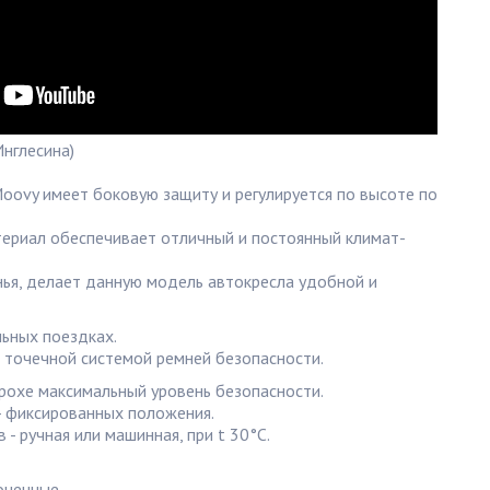
Инглесина)
oovy имеет боковую защиту и регулируется по высоте по
риал обеспечивает отличный и постоянный климат-
ья, делает данную модель автокресла удобной и
ьных поездках.
 точечной системой ремней безопасности.
рохе максимальный уровень безопасности.
4 фиксированных положения.
- ручная или машинная, при t 30°C.
очечные