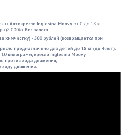
окат
Автокресло Inglesina Moovy
от 0 до 18 кг.
а (8.000₽).
Без залога.
за химчистку) - 500 рублей (возвращается при 
есло предназначено для детей до 18 кг (до 4 лет).
10 килограмм, кресло Inglesina Moovy
е против хода движения,
о ходу движения.