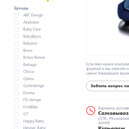
Бренды
ABC Design
Ailebebe
Baby Care
BabyBjorn
Babyton
Brevi
Britax Romer
Если вам нужна консульт
Bubago
формой и мы ответим н
Chicco
самое ближайшее вре
Cybex
Cycledesign
Задать вопрос п
Doona
FD-design
FirstBike
Варианты доставк
Самовывоз
GT
(СПб., Московски
Happy Baby
дома))
Heyner Baby
Курьером