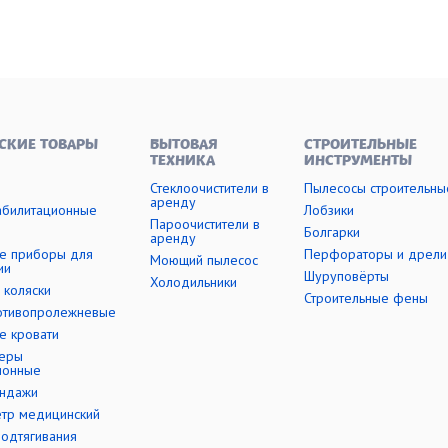
СКИЕ ТОВАРЫ
БЫТОВАЯ
СТРОИТЕЛЬНЫЕ
ТЕХНИКА
ИНСТРУМЕНТЫ
Стеклоочистители в
Пылесосы строительны
аренду
абилитационные
Лобзики
Пароочистители в
Болгарки
аренду
е приборы для
Перфораторы и дрели
Моющий пылесос
ии
Шуруповёрты
Холодильники
 коляски
Строительные фены
отивопролежневые
е кровати
еры
ионные
андажи
етр медицинский
подтягивания