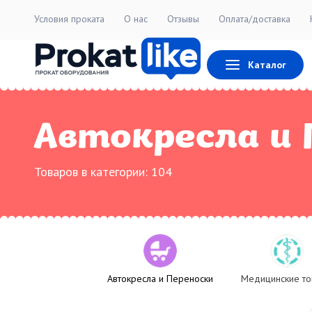
Условия проката
О нас
Отзывы
Оплата/доставка
Каталог
Автокресла и 
Товаров в категории:
104
Автокресла и Переноски
Медицинские т