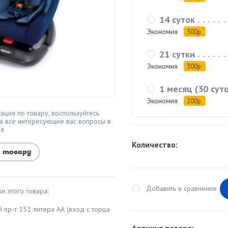
14 суток
Экономия
300р.
21 сутки
Экономия
300р.
1 месяц (30 суто
Экономия
200р.
ация по товару, воспользуйтесь
а все интересующие вас вопросы в
мя
Количество:
о товару
Добавить в сравнение
и этого товара:
й пр-т 151 литера АА (вход с торца