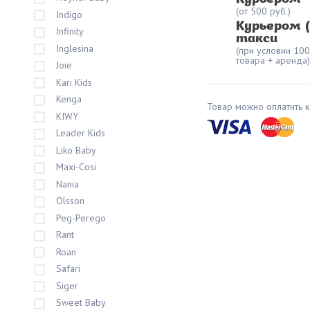
(от 500 руб.)
Indigo
Курьером 
Infinity
такси
Inglesina
(при условии 10
товара + аренда)
Joie
Kari Kids
Kenga
Товар можно оплатить к
KIWY
Leader Kids
Liko Baby
Maxi-Cosi
Nania
Olsson
Peg-Perego
Rant
Roan
Safari
Siger
Sweet Baby