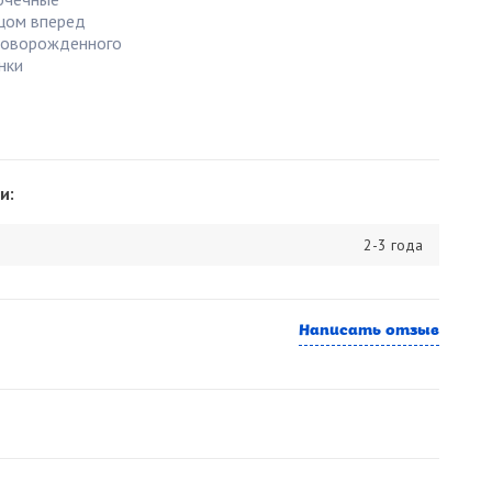
ицом вперед
новорожденного
нки
и:
2-3 года
Написать отзыв