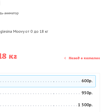
ь-аниматор
glesina Moovy от 0 до 18 кг
18 кг
Назад в каталог
600р.
950р.
1 500р.