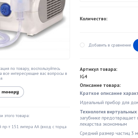
Количество:
Добавить в сравнение
ация по товару, воспользуйтесь
Артикул товара:
а все интересующие вас вопросы в
IG4
мя
Описание товара:
о товару
Краткое описание харак
Идеальный прибор для до
Технология виртуальных к
и этого товара:
загубнике предотвращает 
лекарства экономным
й пр-т 151 литера АА (вход с торца
Средний размер частиц 3 