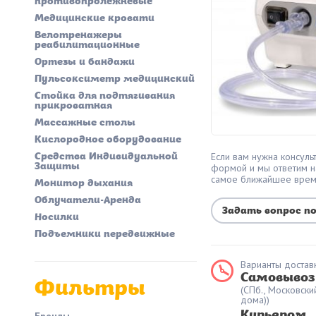
противопролежневые
Медицинские кровати
Велотренажеры
реабилитационные
Ортезы и бандажи
Пульсоксиметр медицинский
Стойка для подтягивания
прикроватная
Массажные столы
Кислородное оборудование
Средства Индивидуальной
Если вам нужна консульт
Защиты
формой и мы ответим н
самое ближайшее вре
Монитор дыхания
Облучатели-Аренда
Задать вопрос п
Носилки
Подъемники передвижные
Варианты доставк
Самовывоз
Фильтры
(СПб., Московски
дома))
Курьером