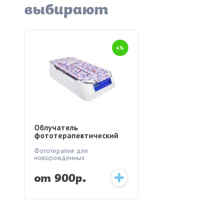
выбирают
6%
Облучатель
фототерапевтический
ОФТН-03 «Аксион»
Желтушка
Фототерапия для
новорожденных
от 900р.