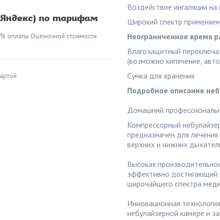
Воздействие ингаляции на
(Яндекс) по тарифам
Широкий спектр применяем
0% оплаты Оценочной стоимости
Неограниченное время р
Влагозащитный переключат
(возможно кипячение, авт
Сумка для хранения
артой
Подробное описание неб
Домашний профессиональны
Компрессорный небулайзер
предназначен для лечения
верхних и нижних дыхател
Высокая производительнос
эффективно достигающий 
широчайшего спектра меди
Инновационная технология
небулайзерной камере и з