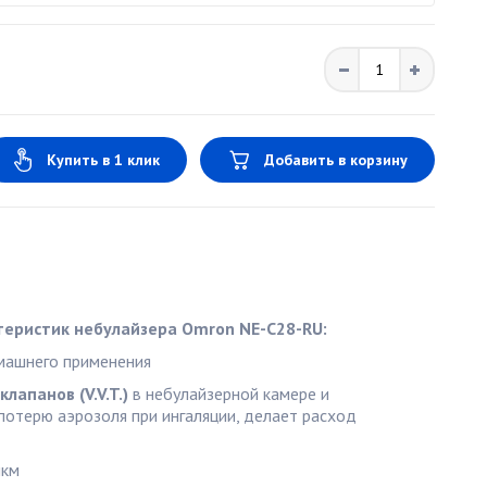
Купить в 1 клик
Добавить в корзину
теристик небулайзера Omron NE-C28-RU:
машнего применения
лапанов (V.V.T.)
в небулайзерной камере и
потерю аэрозоля при ингаляции, делает расход
мкм