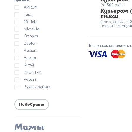
Бренды
(от 500 руб.)
AMRON
Курьером 
Laica
такси
Medela
(при условии 10
товара + аренда)
Microlife
Ortonica
Zepter
Товар можно оплатить к
Аксион
Армед
Китай
КРОНТ-М
Россия
Ручная работа
Мамы