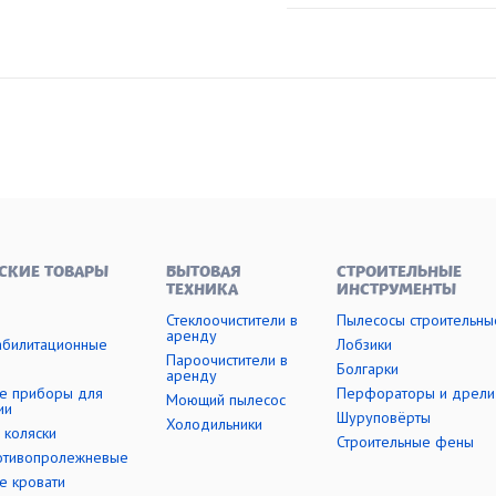
СКИЕ ТОВАРЫ
БЫТОВАЯ
СТРОИТЕЛЬНЫЕ
ТЕХНИКА
ИНСТРУМЕНТЫ
Стеклоочистители в
Пылесосы строительны
аренду
абилитационные
Лобзики
Пароочистители в
Болгарки
аренду
е приборы для
Перфораторы и дрели
Моющий пылесос
ии
Шуруповёрты
Холодильники
 коляски
Строительные фены
отивопролежневые
е кровати