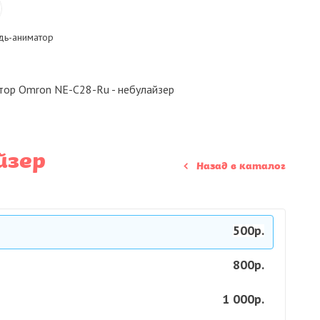
ь-аниматор
тор Omron NE-C28-Ru - небулайзер
йзер
Назад в каталог
500р.
800р.
1 000р.