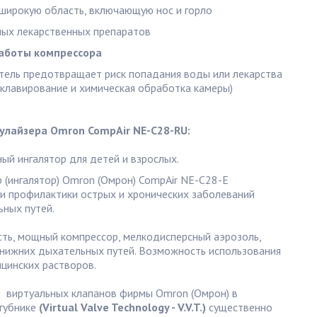
 широкую область, включающую нос и горло
ых лекарственных препаратов
аботы компрессора
ель предотвращает риск попадания воды или лекарства
оклавирование и химическая обработка камеры)
улайзера Omron CompAir NE-C28-RU:
й ингалятор для детей и взрослых.
 (ингалятор) Omron (Омрон) CompAir NE-C28-E
 и профилактики острых и хронических заболеваний
ьных путей.
ть, мощный компрессор, мелкодисперсный аэрозоль,
нижних дыхательных путей. Возможность использования
цинских растворов.
 виртуальных клапанов фирмы Omron (Омрон) в
агубнике
(Virtual Valve Technology - V.V.T.)
существенно