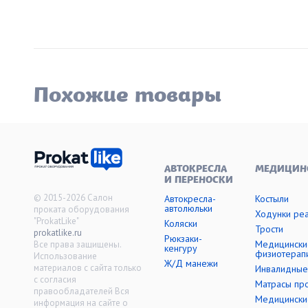
Похожие товары
АВТОКРЕСЛА
МЕДИЦИН
И ПЕРЕНОСКИ
© 2015-2026 Салон
Автокресла-
Костыли
автолюльки
проката оборудования
Ходунки ре
"ProkatLike"
Коляски
Трости
prokatlike.ru
Рюкзаки-
Медицински
Все права защищены.
кенгуру
физиотерап
Использование
Ж/Д манежи
материалов с сайта только
Инвалидные
с согласия
Матрасы пр
правообладателей Вся
Медицински
информация на сайте о