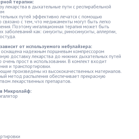
ерной терапии:
у лекарства в дыхательные пути с респирабельной
ом
тельных путей эффективно лечатся с помощью
о связано с тем, что медикаменты могут быть легко
ления. Поэтому ингаляционная терапия может быть
х заболеваний как: синуситы, риносинуситы, аллергии,
остуда.
ависит от используемого небулайзера:
а оснащена надежным поршневым компрессором
ную доставку лекарства до нижних дыхательных путей
р очень прост в использовании. В комлект входит
ния и транспортировки.
ующие произведены из высококачественных материалов.
ый метод распыления обеспечивает прекрасную
твом лекарственных препаратов.
в Микролайф:
нгалятор
ортировки