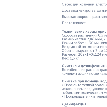
Отсек для хранения элект
Доставка лекарства до ни
Высокая скорость распыле
Портативность
Технические характерис
Скорость распыления 0,5 
Размер частиц 2,86 мкм, 7
Режим работы - 30 мин.вкл.
Воздушный поток компресо
Обьем лекарств: от 2 до 1
Размеры: 209х140х124 мм
Вес: 1,3 кг.
Очистка и дезинфекция н
Во избежание распростран
комплектующих после кажд
Очистка при помощи во
• Промойте теплой водой (
исключением воздушного шл
небольшим количеством м
• Прополощите их в тепло
Дезинфекция