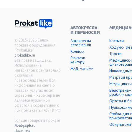
АВТОКРЕСЛА
МЕДИЦИН
И ПЕРЕНОСКИ
© 2015-2026 Салон
Автокресла-
Костыли
автолюльки
проката оборудования
Ходунки ре
"ProkatLike"
Коляски
Трости
prokatlike.ru
Рюкзаки-
Медицински
Все права защищены.
кенгуру
физиотерап
Использование
Ж/Д манежи
материалов с сайта только
Инвалидные
с согласия
Матрасы пр
правообладателей Вся
Медицински
информация на сайте о
Велотренаж
товарах, услугах носит
реабилитац
справочный характер и не
является публичной
Ортезы и б
офертой в соответствии с
Пульсоксим
пунктом 2 статьи 437 ГК РФ.
Стойка для 
.
прикроватна
Больше товаров в прокате
Облучатели
4baby.spb.ru
Политика