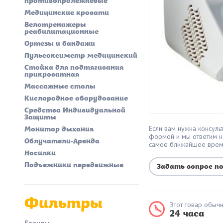
противопролежневые
Медицинские кровати
Велотренажеры
реабилитационные
Ортезы и бандажи
Пульсоксиметр медицинский
Стойка для подтягивания
прикроватная
Массажные столы
Кислородное оборудование
Средства Индивидуальной
Защиты
Если вам нужна консульт
Монитор дыхания
формой и мы ответим н
Облучатели-Аренда
самое ближайшее вре
Носилки
Подъемники передвижные
Задать вопрос п
Фильтры
Этот товар обычн
24 часа