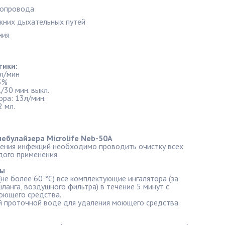
ропровода
жних дыхательных путей
ния
тики:
мл/мин
5%
/30 мин. выкл.
ра: 13л/мин.
2 мл.
ебулайзера Microlife Neb-50А
ения инфекций необходимо проводить очистку всех
ого применения.
ды
не более 60 °C) все комплектующие ингалятора (за
анга, воздушного фильтра) в течение 5 минут с
оющего средства.
й проточной воде для удаления моющего средства.