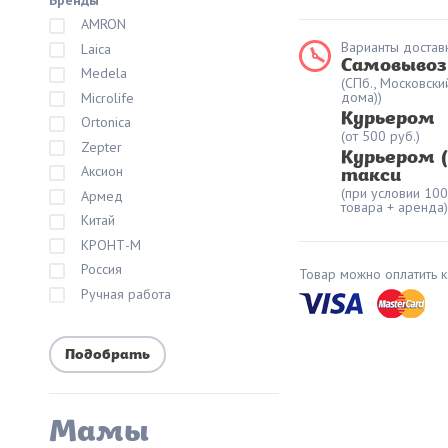
Бренды
AMRON
Варианты доставк
Laica
Самовывоз
Medela
(СПб., Московски
дома))
Microlife
Курьером
Ortonica
(от 500 руб.)
Zepter
Курьером 
Аксион
такси
(при условии 10
Армед
товара + аренда)
Китай
КРОНТ-М
Россия
Товар можно оплатить к
Ручная работа
Мамы