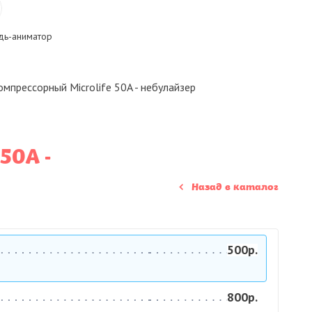
ь-аниматор
омпрессорный Microlife 50A - небулайзер
50A -
Назад в каталог
500р.
800р.