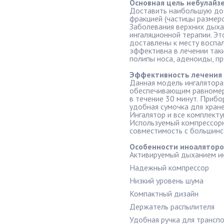
Основная цель небулайз
Доставить наибольшую доз
фракцией (частицы размер
Заболевания верхних дыха
ингаляционной терапии. Эт
доставлены к месту воспа
эффективна в лечении таки
полипы носа, аденоиды, пр
Эффективность лечения з
Данная модель ингалятор
обеспечивающим равномер
в течение 30 минут. Прибо
удобная сумочка для хране
Ингалятор и все комплект
Используемый компрессорн
совместимость с большинс
Особенности иноаляторо
Активируемый дыханием и
Надежный компрессор
Низкий уровень шума
Компактный дизайн
Держатель распылителя
Удобная ручка для трансп