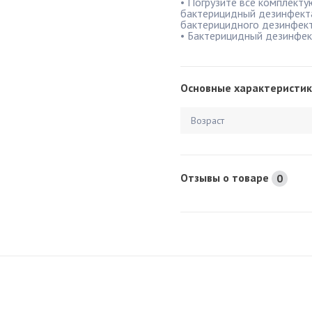
• Погрузите все комплекту
бактерицидный дезинфекта
бактерицидного дезинфект
• Бактерицидный дезинфек
Основные характеристик
Возраст
Отзывы о товаре
0