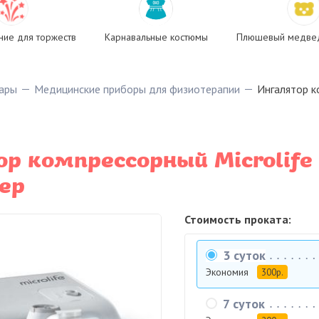
ие для торжеств
Карнавальные костюмы
Плюшевый медвед
ары
Медицинские приборы для физиотерапии
Ингалятор к
р компрессорный Microlife 
ер
Стоимость проката:
3 суток
Экономия
300р.
7 суток