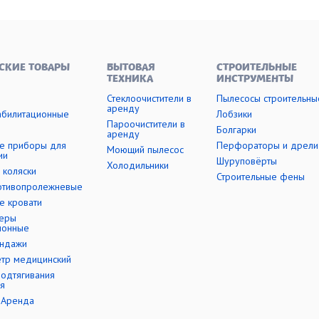
СКИЕ ТОВАРЫ
БЫТОВАЯ
СТРОИТЕЛЬНЫЕ
ТЕХНИКА
ИНСТРУМЕНТЫ
Стеклоочистители в
Пылесосы строительны
аренду
абилитационные
Лобзики
Пароочистители в
Болгарки
аренду
е приборы для
Перфораторы и дрели
Моющий пылесос
ии
Шуруповёрты
Холодильники
 коляски
Строительные фены
отивопролежневые
е кровати
еры
ионные
андажи
етр медицинский
подтягивания
я
-Аренда