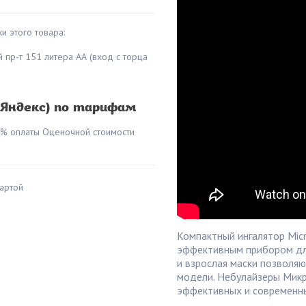
и этого товара:
й пр-т 151 литера АА (вход с торца
(Яндекс) по тарифам
0% оплаты Оценочной стоимости
артой
Компактный ингалятор Micr
эффективным прибором для
и взрослая маски позволя
модели. Небулайзеры Микр
эффективных и современны