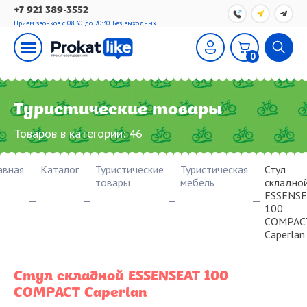
+7 921 389-3552
Приём звонков с 08:30 до 20:30
Без выходных
0
Туристические товары
Товаров в категории:
46
авная
Каталог
Туристические
Туристическая
Стул
товары
мебель
складно
ESSENSE
100
COMPAC
Caperlan
Стул складной ESSENSEAT 100
COMPACT Caperlan