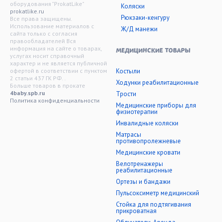
оборудования "ProkatLike"
Коляски
prokatlike.ru
Рюкзаки-кенгуру
Все права защищены.
Использование материалов с
Ж/Д манежи
сайта только с согласия
правообладателей Вся
информация на сайте о товарах,
МЕДИЦИНСКИЕ ТОВАРЫ
услугах носит справочный
характер и не является публичной
офертой в соответствии с пунктом
Костыли
2 статьи 437 ГК РФ. .
Ходунки реабилитационные
Больше товаров в прокате
4baby.spb.ru
Трости
Политика конфиденциальности
Медицинские приборы для
физиотерапии
Инвалидные коляски
Матрасы
противопролежневые
Медицинские кровати
Велотренажеры
реабилитационные
Ортезы и бандажи
Пульсоксиметр медицинский
Стойка для подтягивания
прикроватная