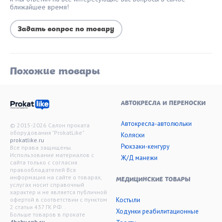
ближайшее время!
Задать вопрос по товару
Похожие товары
АВТОКРЕСЛА И ПЕРЕНОСКИ
Автокресла-автолюльки
© 2015-2026 Салон проката
оборудования "ProkatLike"
Коляски
prokatlike.ru
Рюкзаки-кенгуру
Все права защищены.
Использование материалов с
Ж/Д манежи
сайта только с согласия
правообладателей Вся
информация на сайте о товарах,
МЕДИЦИНСКИЕ ТОВАРЫ
услугах носит справочный
характер и не является публичной
офертой в соответствии с пунктом
Костыли
2 статьи 437 ГК РФ. .
Ходунки реабилитационные
Больше товаров в прокате
4baby.spb.ru