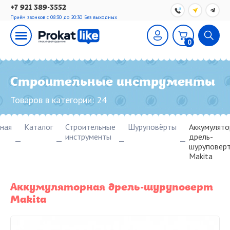
+7 921 389-3552
Приём звонков с 08:30 до 20:30
Без выходных
0
Строительные инструменты
Товаров в категории:
24
вная
Каталог
Строительные
Шуруповёрты
Аккумулято
инструменты
дрель-
шуруповер
Makita
Аккумуляторная дрель-шуруповерт
Makita