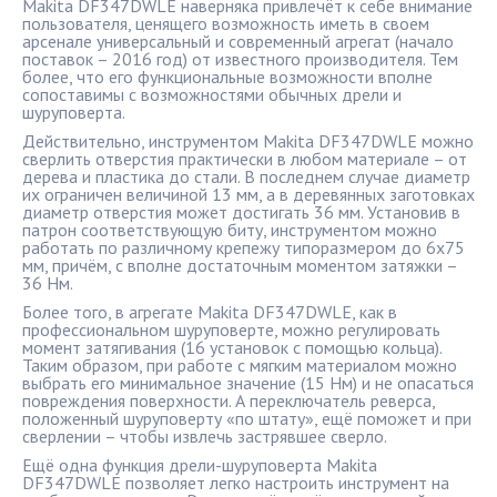
Makita DF347DWLE наверняка привлечёт к себе внимание
пользователя, ценящего возможность иметь в своем
арсенале универсальный и современный агрегат (начало
поставок – 2016 год) от известного производителя. Тем
более, что его функциональные возможности вполне
сопоставимы с возможностями обычных дрели и
шуруповерта.
Действительно, инструментом Makita DF347DWLE можно
сверлить отверстия практически в любом материале – от
дерева и пластика до стали. В последнем случае диаметр
их ограничен величиной 13 мм, а в деревянных заготовках
диаметр отверстия может достигать 36 мм. Установив в
патрон соответствующую биту, инструментом можно
работать по различному крепежу типоразмером до 6х75
мм, причём, с вполне достаточным моментом затяжки –
36 Нм.
Более того, в агрегате Makita DF347DWLE, как в
профессиональном шуруповерте, можно регулировать
момент затягивания (16 установок с помощью кольца).
Таким образом, при работе с мягким материалом можно
выбрать его минимальное значение (15 Нм) и не опасаться
повреждения поверхности. А переключатель реверса,
положенный шуруповерту «по штату», ещё поможет и при
сверлении – чтобы извлечь застрявшее сверло.
Ещё одна функция дрели-шуруповерта Makita
DF347DWLE позволяет легко настроить инструмент на