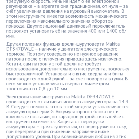
требуемую скорость. Речь не идёт о её электронной
регулировке – в агрегате она традиционная, от нуля – за
счёт увеличения давления на курковый выключатель. В
этом инструменте имеется возможность механического
переключения максимального значения оборотов
привода. Двухпозиционный движковый переключатель
позволяет установить её на значения 400 или 1400 об/
мин.
Другая полезная функция дрели-шуруповерта Makita
DF347DWLE – наличие у двигателя электрического
тормоза. Поэтому совершенно не нужное вращение
патрона после отключения привода здесь исключено.
Кстати, сам патрон у этой дрели не требует
использования дополнительного инструмента, поскольку
быстрозажимной. Установка и снятие сверла или биты
производится одной рукой – за счёт поворота втулки. В
него можно устанавливать сверла с диаметром
хвостовика от 0,8 до 10 мм.
Электропитание инструмента Makita DF347DWLE
производится от литиево-ионного аккумулятора на 14.4
В. Следует помнить, что в этой модели устанавливается
аккумуляторы серии G. Аккумуляторного блока нет в
комплекте поставки, но зарядное устройство в кейсе с
инструментом имеется. Защита от перегрузки
аккумулятора – трехступенчатая, от перегрузки по току,
при перегреве и при снижении напряжения ниже
допустимого уровня. При возникновении любой из этих