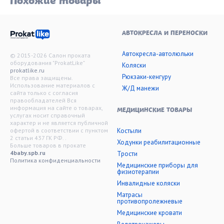
Похожие товары
АВТОКРЕСЛА И ПЕРЕНОСКИ
Автокресла-автолюльки
© 2015-2026 Салон проката
оборудования "ProkatLike"
Коляски
prokatlike.ru
Рюкзаки-кенгуру
Все права защищены.
Использование материалов с
Ж/Д манежи
сайта только с согласия
правообладателей Вся
информация на сайте о товарах,
МЕДИЦИНСКИЕ ТОВАРЫ
услугах носит справочный
характер и не является публичной
офертой в соответствии с пунктом
Костыли
2 статьи 437 ГК РФ. .
Ходунки реабилитационные
Больше товаров в прокате
4baby.spb.ru
Трости
Политика конфиденциальности
Медицинские приборы для
физиотерапии
Инвалидные коляски
Матрасы
противопролежневые
Медицинские кровати