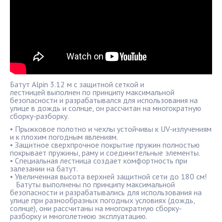
Батут Alpin 3.12 м с защитной сеткой и
лестницей выполнен по принципу максимальной
безопасности и разрабатывался для использования на
улице в дождь и солнце, он рассчитан на многократную
сборку-разборку.
• Прыжковое полотно и чехлы устойчивы к UV-излучениям
и к плохим погодным явлениям.
• Защитное сверхпрочное покрытие пружин полностью
покрывает пружины, раму и соединительные элементы.
• Специальная лестница создает комфортность при
залезании на батут.
• Увеличенная высота верхней защитной сети до 180 см!
Батуты выполнены по принципу максимальной
безопасности и разрабатывались для использования на
улице при разнообразных погодных условиях (дождь,
солнце), они рассчитаны на многократную сборку-
разборку и многолетнюю эксплуатацию.