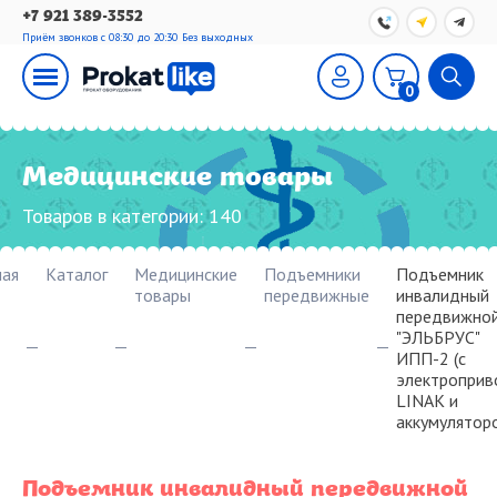
+7 921 389-3552
Приём звонков с 08:30 до 20:30
Без выходных
0
Медицинские товары
Товаров в категории:
140
ная
Каталог
Медицинские
Подъемники
Подъемник
товары
передвижные
инвалидный
передвижно
"ЭЛЬБРУС"
ИПП-2 (с
электропри
LINAK и
аккумуляторо
Подъемник инвалидный передвижной