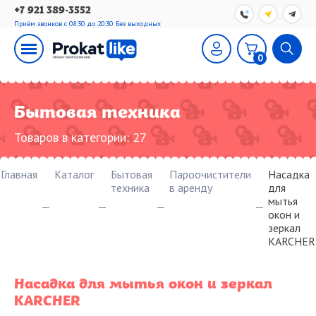
+7 921 389-3552
Приём звонков с 08:30 до 20:30
Без выходных
0
Бытовая техника
Товаров в категории:
27
Главная
Каталог
Бытовая
Пароочистители
Насадка
техника
в аренду
для
мытья
окон и
зеркал
KARCHER
Насадка для мытья окон и зеркал
KARCHER