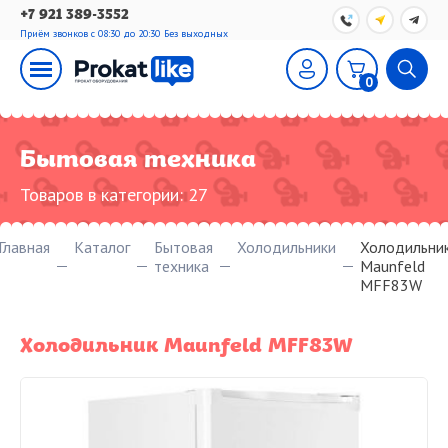
+7 921 389-3552
Приём звонков с 08:30 до 20:30
Без выходных
0
Бытовая техника
Товаров в категории:
27
Главная
Каталог
Бытовая
Холодильники
Холодильни
техника
Maunfeld
MFF83W
Холодильник Maunfeld MFF83W