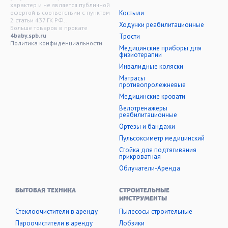
характер и не является публичной
офертой в соответствии с пунктом
Костыли
2 статьи 437 ГК РФ. .
Ходунки реабилитационные
Больше товаров в прокате
4baby.spb.ru
Трости
Политика конфиденциальности
Медицинские приборы для
физиотерапии
Инвалидные коляски
Матрасы
противопролежневые
Медицинские кровати
Велотренажеры
реабилитационные
Ортезы и бандажи
Пульсоксиметр медицинский
Стойка для подтягивания
прикроватная
Облучатели-Аренда
БЫТОВАЯ ТЕХНИКА
СТРОИТЕЛЬНЫЕ
ИНСТРУМЕНТЫ
Стеклоочистители в аренду
Пылесосы строительные
Пароочистители в аренду
Лобзики